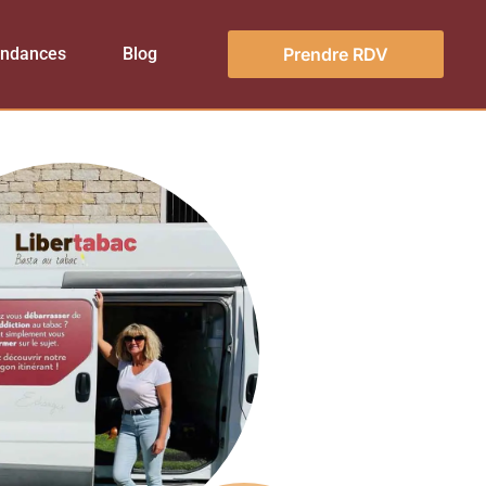
endances
Blog
Prendre RDV