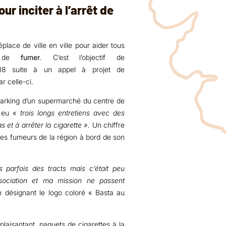
our inciter à l’arrêt de
lace de ville en ville pour aider tous
er de
fumer
. C’est l’objectif de
18 suite à un appel à projet de
ar celle-ci.
 parking d’un supermarché du centre de
a eu «
trois longs entretiens avec des
 et à arrêter la cigarette ».
Un chiffre
 des fumeurs de la région à bord de son
is parfois des tracts mais c’était peu
ssociation et ma mission ne passent
n désignant le logo coloré « Basta au
plaisantant, paquets de cigarettes à la