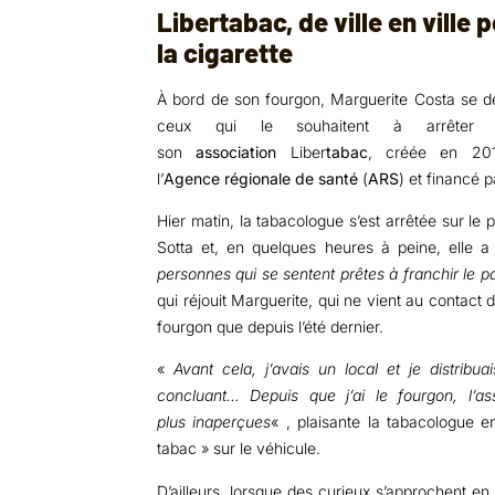
Libertabac, de ville en ville p
la cigarette
À bord de son fourgon, Marguerite Costa se dép
ceux qui le souhaitent à arrêt
son
association
Liber
tabac
, créée en 20
l’
Agence régionale de santé
(
ARS
) et financé p
Hier matin, la tabacologue s’est arrêtée sur le
Sotta et, en quelques heures à peine, elle 
personnes qui se sentent prêtes à franchir le pas
qui réjouit Marguerite, qui ne vient au contact
fourgon que depuis l’été dernier.
«
Avant cela, j’avais un local et je distribua
concluant… Depuis que j’ai le fourgon, l’a
plus
inaperçues
« , plaisante la tabacologue e
tabac » sur le véhicule.
D’ailleurs, lorsque des curieux s’approchent en 